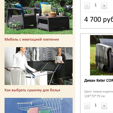
плетения, 3 ящика
-
+
4 700 ру
4 700 ру
Мебель с имитацией плетения
Диван Keter CO
Как выбрать сушилку для белья
Цвет: темно-корич
128*70*79 см
-
+