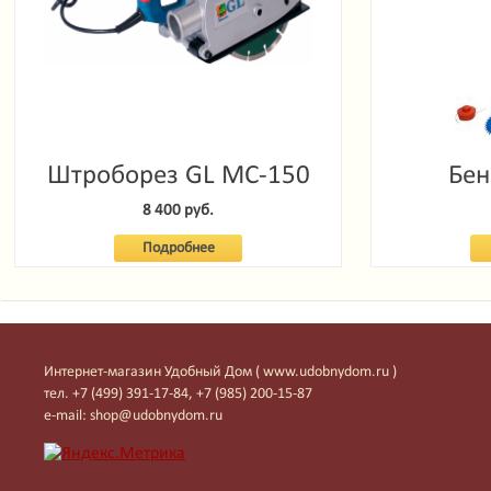
Штроборез GL MC-150
Бен
Garde
8 400 руб.
Подробнее
Интернет-магазин Удобный Дом ( www.udobnydom.ru )
тел. +7 (499) 391-17-84, +7 (985) 200-15-87
e-mail: shop@udobnydom.ru