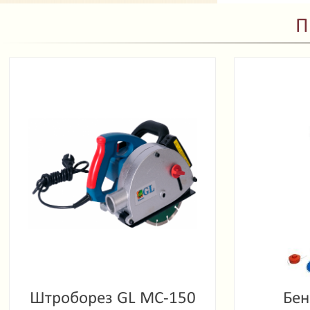
П
Штроборез GL MC-150
Бен