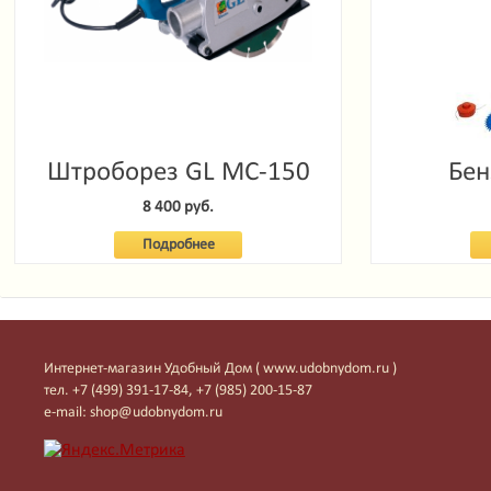
Штроборез GL MC-150
Бен
Garde
8 400 руб.
Подробнее
Интернет-магазин Удобный Дом ( www.udobnydom.ru )
тел. +7 (499) 391-17-84, +7 (985) 200-15-87
e-mail: shop@udobnydom.ru