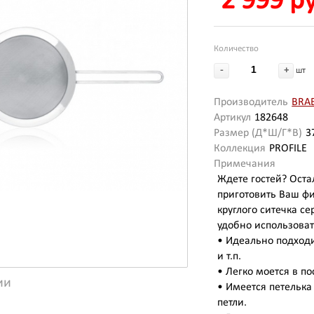
2 999 р
Количество
-
+
шт
Производитель
BRA
Артикул
182648
Размер (Д*Ш/Г*В)
3
Коллекция
PROFILE
Примечания
Ждете гостей? Оста
приготовить Ваш фи
круглого ситечка с
удобно использова
• Идеально подход
и т.п.
• Легко моется в 
ии
• Имеется петелька
петли.