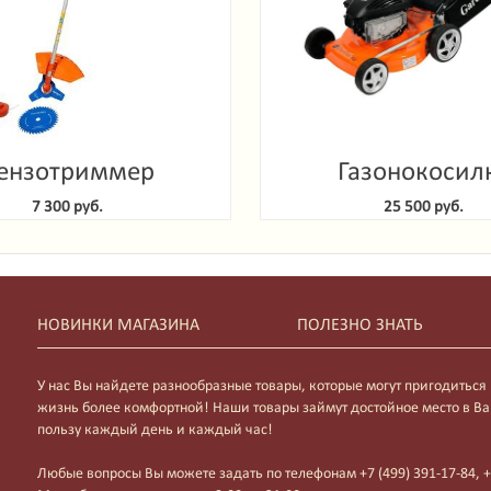
ензотриммер
Газонокосил
denlux GTG 52-2
самоходная Gard
7 300 руб.
25 500 руб.
GLM-4850 
НОВИНКИ МАГАЗИНА
ПОЛЕЗНО ЗНАТЬ
У нас Вы найдете разнообразные товары, которые могут пригодиться
жизнь более комфортной! Наши товары займут достойное место в Ва
пользу каждый день и каждый час!
Любые вопросы Вы можете задать по телефонам +7 (499) 391-17-84, +7