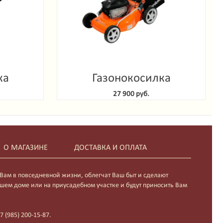
ка
Газонокосилка
enlux
самоходная Gardenlux
27 900 руб.
S
GLM-5150 S
О МАГАЗИНЕ
ДОСТАВКА И ОПЛАТА
 Вам в повседневной жизни, облегчат Ваш быт и сделают
шем доме или на приусадебном участке и будут приносить Вам
 (985) 200-15-87.