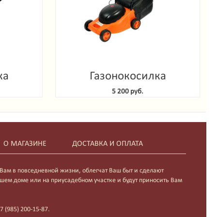
ка
Газонокосилка
enlux
электрическая
5 200 руб.
S
Gardenlux LM-3212
О МАГАЗИНЕ
ДОСТАВКА И ОПЛАТА
 Вам в повседневной жизни, облегчат Ваш быт и сделают
шем доме или на приусадебном участке и будут приносить Вам
 (985) 200-15-87.