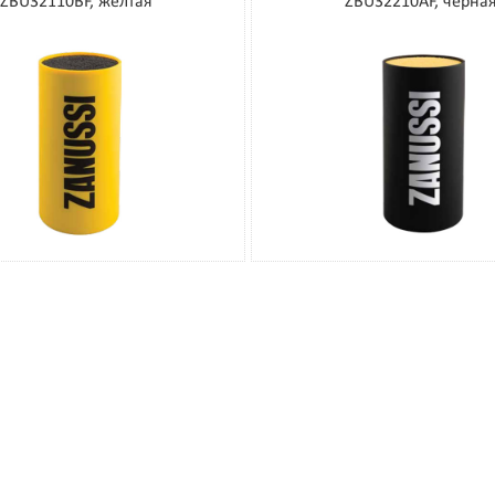
ZBU32110BF, желтая
ZBU32210AF, черна