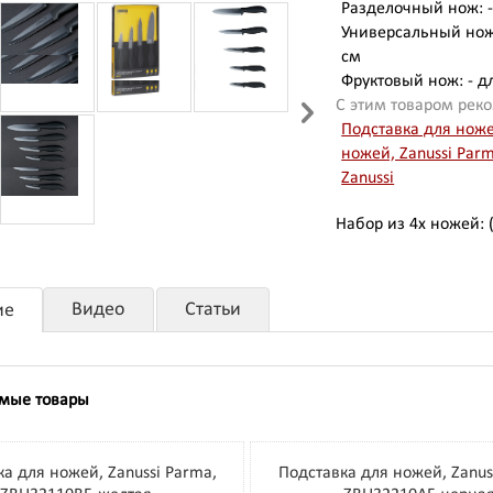
Разделочный нож: - 
Универсальный нож: 
см
Фруктовый нож: - дл
С этим товаром рек
Подставка для ноже
ножей, Zanussi Par
Zanussi
Набор из 4х ножей: 
Видео
Статьи
ие
мые товары
а для ножей, Zanussi Parma,
Подставка для ножей, Zanus