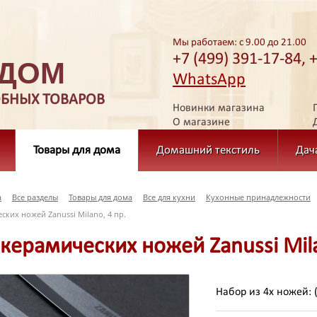
Мы работаем: с 9.00 до 21.00
+7 (499) 391-17-84, 
 ДОМ
WhatsApp
ОБНЫХ ТОВАРОВ
Новинки магазина
О магазине
Товары для дома
Домашний текстиль
Дач
а
Все разделы
Товары для дома
Все для кухни
Кухонные принадлежности
ких ножей Zanussi Milano, 4 пр.
керамических ножей Zanussi Mila
Набор из 4х ножей: 