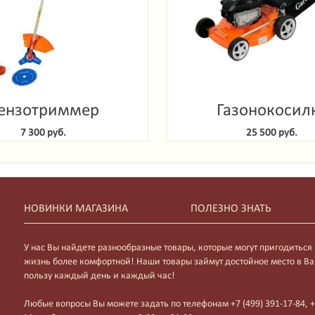
ензотриммер
Газонокосил
denlux GTG 52-2
самоходная Gard
7 300 руб.
25 500 руб.
GLM-4850 
НОВИНКИ МАГАЗИНА
ПОЛЕЗНО ЗНАТЬ
У нас Вы найдете разнообразные товары, которые могут пригодиться
жизнь более комфортной! Наши товары займут достойное место в Ва
пользу каждый день и каждый час!
Любые вопросы Вы можете задать по телефонам +7 (499) 391-17-84, +7