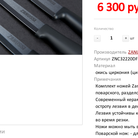
6 300 р
Количество
-
+
шт
Производитель
ZANU
Артикул
ZNC32220DF
Материал
окись циркония (ци
Примечания
Комплект ножей Zan
поварского, раздел
Современный керам
остроту лезвия в де
Лезвия устойчивы к
во время резки.
Ножи можно мыть 
ии
Поварской нож: - дл