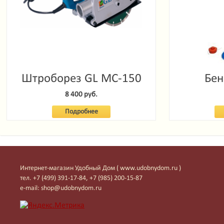
Штроборез GL MC-150
Бен
Garde
8 400 руб.
Подробнее
Интернет-магазин Удобный Дом ( www.udobnydom.ru )
тел. +7 (499) 391-17-84, +7 (985) 200-15-87
e-mail: shop@udobnydom.ru