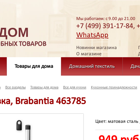
Мы работаем: с 9.00 до 21.00
+7 (499) 391-17-84, 
 ДОМ
WhatsApp
ОБНЫХ ТОВАРОВ
Новинки магазина
О магазине
Товары для дома
Домашний текстиль
Дач
а
Все разделы
Товары для дома
Все для кухни
Кухонные принадлежности
а, Brabantia 463785
Цвет: матовая сталь 