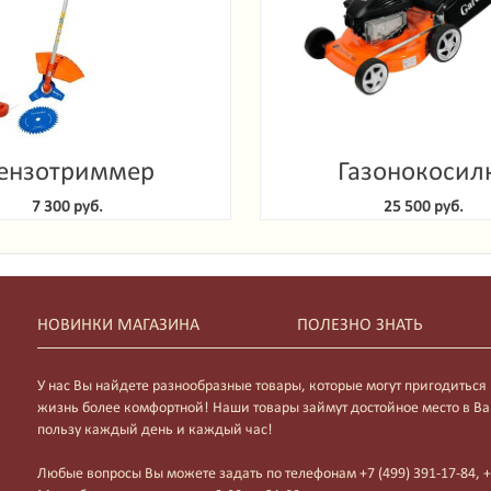
ензотриммер
Газонокосил
denlux GTG 52-2
самоходная Gard
7 300 руб.
25 500 руб.
GLM-4850 
НОВИНКИ МАГАЗИНА
ПОЛЕЗНО ЗНАТЬ
У нас Вы найдете разнообразные товары, которые могут пригодиться
жизнь более комфортной! Наши товары займут достойное место в Ва
пользу каждый день и каждый час!
Любые вопросы Вы можете задать по телефонам +7 (499) 391-17-84, +7