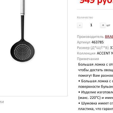
949 руб
Количество
-
+
шт
Производитель
BRA
Артикул
463785
Размер (Д*Ш/Г*В)
3
Коллекция
ACCENT 
Примечания
Большая ложка с от
чтобы достать ово
помогут Вам разноо
• Большая ложка с 
поверхности бульон
• Изделие изготовл
(макс. 220°C) и им
ии
• Шумовка имеет с
пластика, что гара