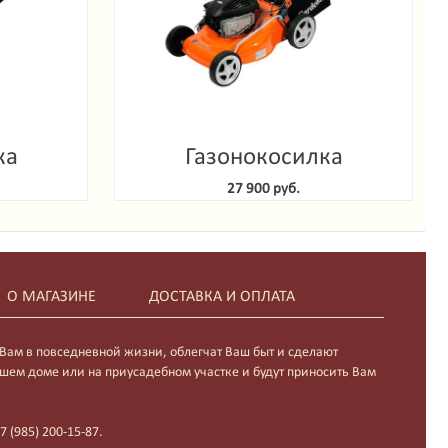
ка
Газонокосилка
enlux
самоходная Gardenlux
27 900 руб.
S
GLM-5150 S
О МАГАЗИНЕ
ДОСТАВКА И ОПЛАТА
 Вам в повседневной жизни, облегчат Ваш быт и сделают
шем доме или на приусадебном участке и будут приносить Вам
 (985) 200-15-87.