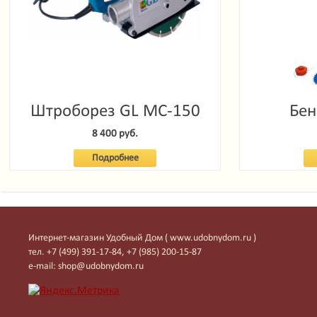
Штроборез GL MC-150
Бен
Garde
8 400 руб.
Подробнее
Интернет-магазин Удобный Дом ( www.udobnydom.ru )
тел. +7 (499) 391-17-84, +7 (985) 200-15-87
e-mail: shop@udobnydom.ru