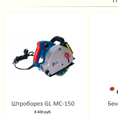
П
Штроборез GL MC-150
Бен
Garde
8 400 руб.