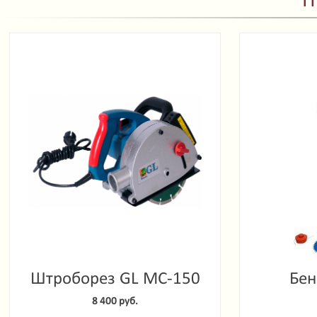
П
Штроборез GL MC-150
Бен
Garde
8 400 руб.