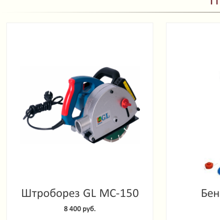
П
Штроборез GL MC-150
Бен
Garde
8 400 руб.