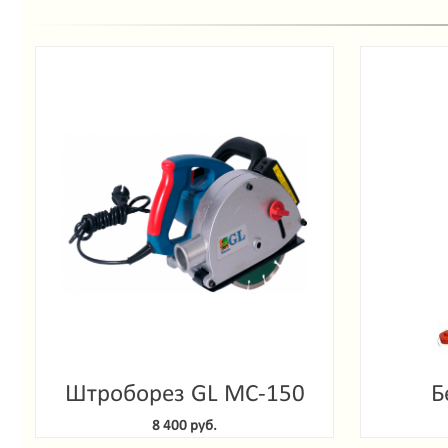
Штроборез GL MC-150
Б
Gar
8 400 руб.