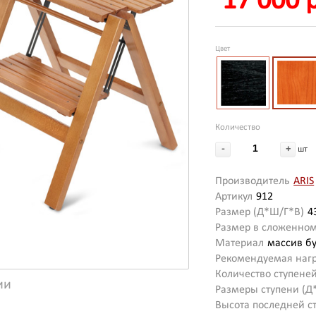
17 000 
Цвет
Количество
-
+
шт
Производитель
ARIS
Артикул
912
Размер (Д*Ш/Г*В)
4
Размер в сложенном
Материал
массив б
Рекомендуемая нагр
Количество ступене
ии
Размеры ступени (Д
Высота последней с