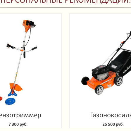
ПЕРСОНАЛЬНЫЕ РЕКОМЕНДАЦИИ:
ензотриммер
Газонокосил
denlux GTG 52-2
самоходная Gard
7 300 руб.
25 500 руб.