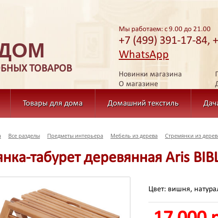
Мы работаем: с 9.00 до 21.00
+7 (499) 391-17-84, 
 ДОМ
WhatsApp
ОБНЫХ ТОВАРОВ
Новинки магазина
О магазине
Товары для дома
Домашний текстиль
Дач
а
Все разделы
Предметы интерьера
Мебель из дерева
Стремянки из дерев
нка-табурет деревянная Aris BIBL
Цвет: вишня, натура