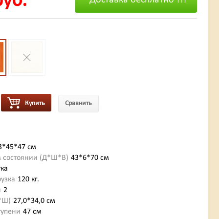
руб.
Доставка бесплатно !!!
Купить
Сравнить
3*45*47 см
 состоянии (Д*Ш*В)
43*6*70 см
ука
узка
120 кг.
й
2
*Ш)
27,0*34,0 см
тупени
47 см