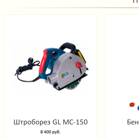
П
Штроборез GL MC-150
Бен
Garde
8 400 руб.