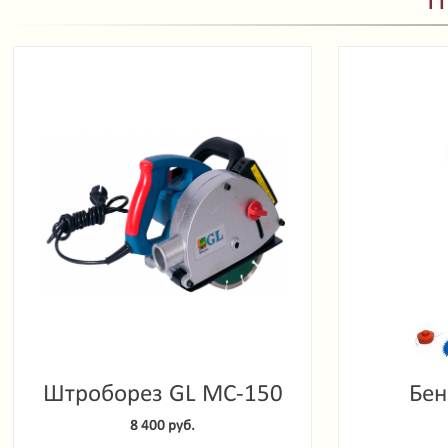
П
Штроборез GL MC-150
Бен
Garde
8 400 руб.