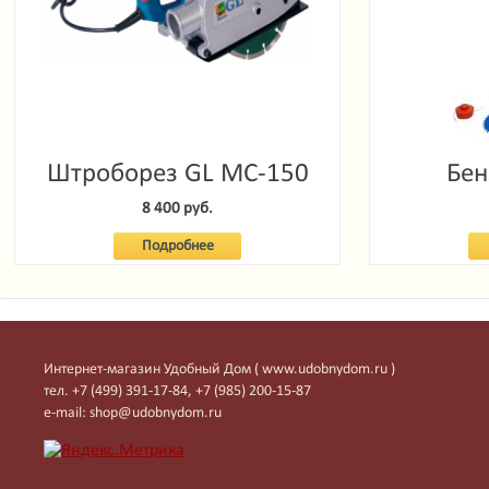
Штроборез GL MC-150
Бен
Garde
8 400 руб.
Подробнее
Интернет-магазин Удобный Дом ( www.udobnydom.ru )
тел. +7 (499) 391-17-84, +7 (985) 200-15-87
e-mail: shop@udobnydom.ru