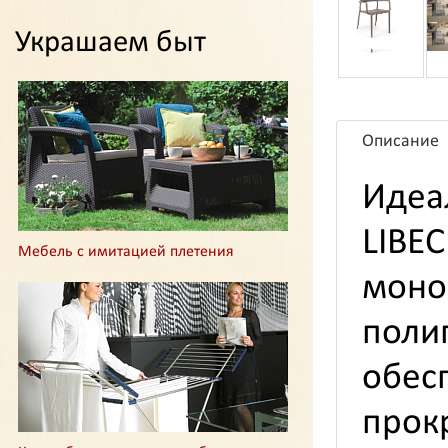
Украшаем быт
Описание
Идеа
LIBE
Мебель с имитацией плетения
мон
пол
обес
прок