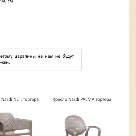
0*40 см
оэтому царапины не нем не будут
ожки.
 Nardi NET, тортора
Кресло Nardi PALMA тортора