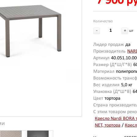
7 900 р
Количество
-
+
шт
Лидер продаж
да
Производитель
NAR
Артикул
40.051.10.0
Размер (Д*Ш/Г*В)
6
Материал
полипроп
Возможность транс
Вес изделия
5,0 кг
Упаковка (Д*Ш*В)
6
Цвет
тортора
Страна производите
С этим товаром рек
Кресло Nardi BORA 
ии
NET, тортора
/
Кресл