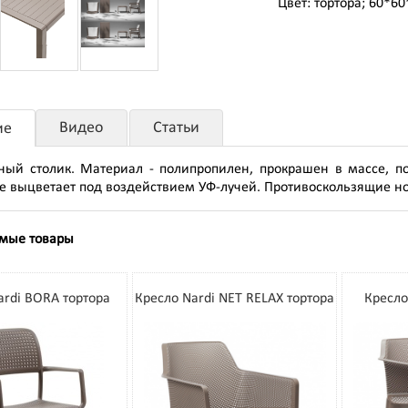
Цвет: тортора; 60*6
Видео
Статьи
ие
ый столик. Материал - полипропилен, прокрашен в массе, п
е выцветает под воздействием УФ-лучей. Противоскользящие н
мые товары
ardi BORA тортора
Кресло Nardi NET RELAX тортора
Кресло