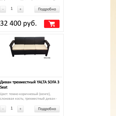
два кресла (75*70*79 см), стол
(77*57*42 см).
-
+
Подробно
32 400 руб.
Диван трехместный YALTA SOFA 3
Seat
Цвет: темно-коричневый (венге),
слоновая кость; трехместный диван -
182*70*79 см
-
+
Подробно