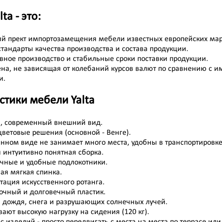
ta - это:
ий прект импортозамещения мебели известных европейских мар
тандарты качества производства и состава продукции.
вное производство и стабильные сроки поставки продукции.
ена, не зависящая от колебаний курсов валют по сравнению с 
и.
стики мебели Yalta
, современный внешний вид.
ветовые решения (основной - Венге).
анном виде не занимает много места, удобны в транспортировке
 интуитивно понятная сборка.
чные и удобные подлокотники.
ая мягкая спинка.
ация искусственного ротанга.
очный и долговечный пластик.
я дождя, снега и разрушающих солнечных лучей.
ют высокую нагрузку на сидения (120 кг).
с изделий - просто передвигать с места на места по террасе или 