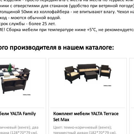
ики с отверстиями для стаканов (удобство при ветряной погоде)
толщиной 50мм из холлофайбера - не впитывают влагу. Чехол н
ход - моются обычной водой.
рок службы - более 25 лет.
! Сборка мебели при температуре ниже +5°C, не рекомендуетс
ого производителя в нашем каталоге:
ели YALTA Family
Комплект мебели YALTA Terrace
Set Max
ричневый (венге); два
Цвет: темно-коричневый (венге);
вана (128*70*79 см),
трехместный диван (182*70*79 см),