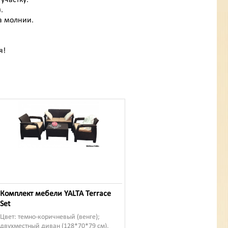
.
а молнии.
я!
Комплект мебели YALTA Terrace
Set
Цвет: темно-коричневый (венге);
двухместный диван (128*70*79 см),