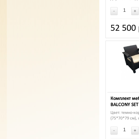
два кресла (75*
обеденный (161
-
+
52 500 
Комплект ме
BALCONY SET
Цвет: темно-ко
(75*70*79 см), 
-
+