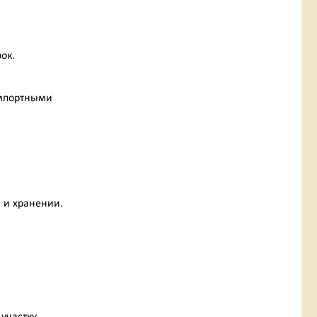
ок.
импортными
 и хранении.
участку.