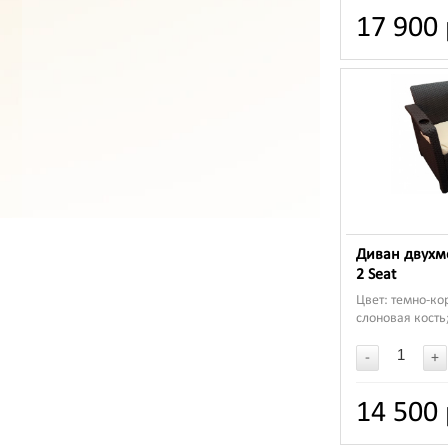
17 900 
Диван двухм
2 Seat
Цвет: темно-ко
слоновая кость
128*70*79 см
-
+
14 500 