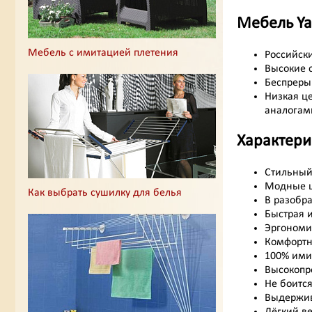
Мебель Yal
Мебель с имитацией плетения
Российск
Высокие с
Беспреры
Низкая ц
аналогам
Характери
Стильный
Модные ц
Как выбрать сушилку для белья
В разобр
Быстрая и
Эргономи
Комфортн
100% имит
Высокопр
Не боитс
Выдержива
Лёгкий ве